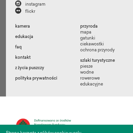

instagram

flickr
kamera
przyroda
mapa
edukacja
gatunki
ciekawostki
faq
ochrona przyrody
kontakt
szlaki turystyczne
piesze
z życia puszczy
wodne
polityka prywatności
rowerowe
edukacyjne