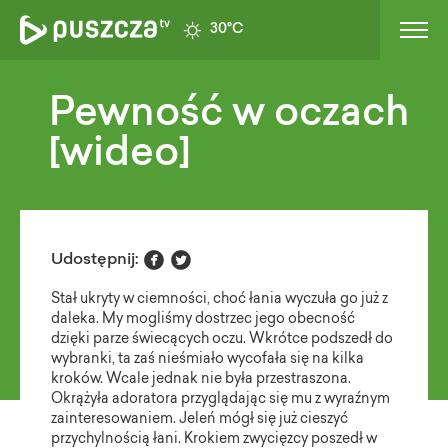
30°C
Pewność w oczach
[wideo]


Udostępnij:
Stał ukryty w ciemności, choć łania wyczuła go już z
daleka. My mogliśmy dostrzec jego obecność
dzięki parze świecących oczu. Wkrótce podszedł do
wybranki, ta zaś nieśmiało wycofała się na kilka
kroków. Wcale jednak nie była przestraszona.
Okrążyła adoratora przyglądając się mu z wyraźnym
zainteresowaniem. Jeleń mógł się już cieszyć
przychylnością łani. Krokiem zwycięzcy poszedł w