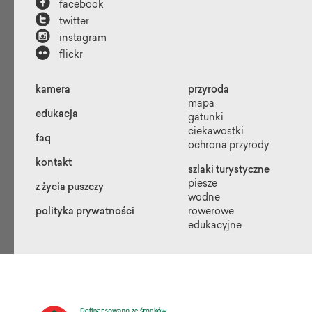

facebook

twitter

instagram

flickr
kamera
przyroda
mapa
edukacja
gatunki
ciekawostki
faq
ochrona przyrody
kontakt
szlaki turystyczne
piesze
z życia puszczy
wodne
polityka prywatności
rowerowe
edukacyjne