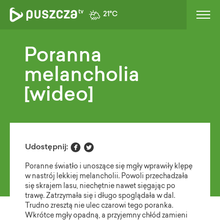
21°C
Poranna
melancholia
[wideo]


Udostępnij:
Poranne światło i unoszące się mgły wprawiły klępę
w nastrój lekkiej melancholii. Powoli przechadzała
się skrajem lasu, niechętnie nawet sięgając po
trawę. Zatrzymała się i długo spoglądała w dal.
Trudno zresztą nie ulec czarowi tego poranka.
Wkrótce mgły opadną, a przyjemny chłód zamieni